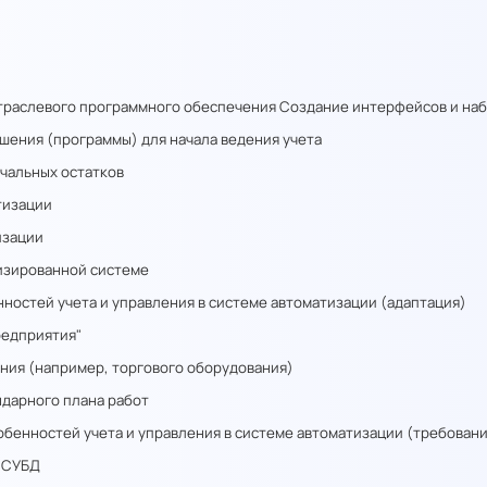
отраслевого программного обеспечения
Создание интерфейсов и наб
шения (программы) для начала ведения учета
ачальных остатков
тизации
изации
тизированной системе
ностей учета и управления в системе автоматизации (адаптация)
редприятия"
ия (например, торгового оборудования)
ндарного плана работ
енностей учета и управления в системе автоматизации (требовани
а СУБД