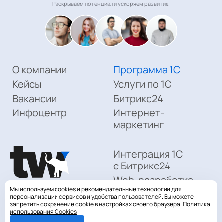
Раскрываем потенциал и ускоряем развитие.
О компании
Программа 1С
Кейсы
Услуги по 1С
Вакансии
Битрикс24
Инфоцентр
Интернет-
маркетинг
Интеграция 1С
с Битрикс24
Web-разработка
Мы используем cookies и рекомендательные технологии для
Поддержка
персонализации сервисов и удобства пользователей. Вы можете
запретить сохранение cookie в настройках своего браузера.
Политика
Политика конфиденциальности
Контакты
использования Cookies