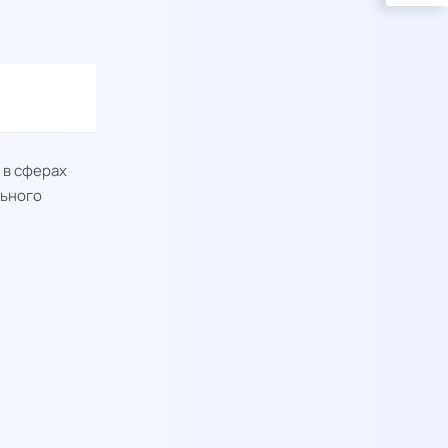
 в сферах
льного