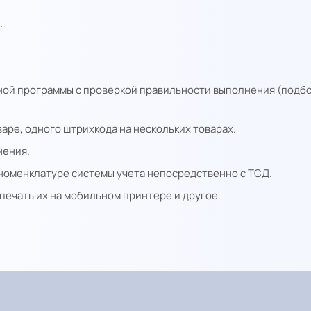
.
ной программы с проверкой правильности выполнения (подбо
аре, одного штрихкода на нескольких товарах.
нения.
 номенклатуре системы учета непосредственно с ТСД.
печать их на мобильном принтере и другое.