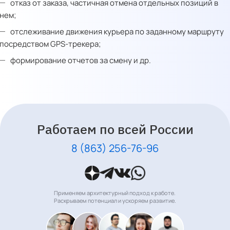
отказ от заказа, частичная отмена отдельных позиций в
нем;
отслеживание движения курьера по заданному маршруту
посредством GPS-трекера;
формирование отчетов за смену и др.
Работаем по всей России
8 (863) 256-76-96
Применяем архитектурный подход к работе.
Раскрываем потенциал и ускоряем развитие.