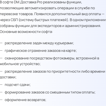
В софте DM.Доставка Pro реализованы функции,
позволяющие автоматизировать операции в службе по
перевозке товаров. Появился дополнительный вид оплаты —
через СБП (систему быстрых платежей). В одном приложении
собраны функции для экспедиторов и администрирования.
Основные возможности софта:
распределение задач между курьерами;
графическое отражение заказов на карте;
сканирование посредством фотокамеры, встроенной в
мобильное устройство;
распределение заказов по приоритетности либо времени
доставки;
подсчет сдачи;
формирование заказов со смешанным типом оплаты;
оформление возвратов;