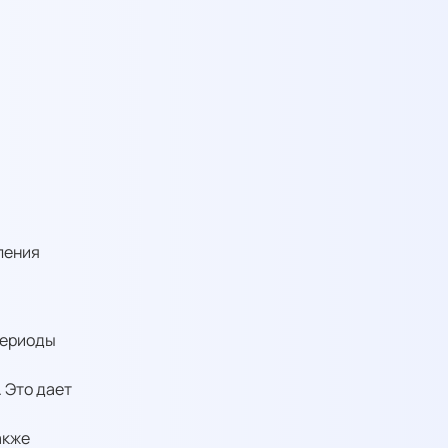
ления
периоды
 Это дает
акже