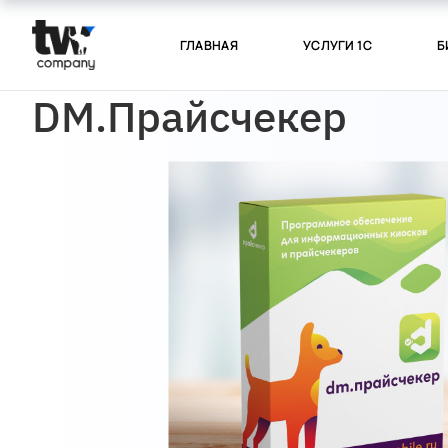
ГЛАВНАЯ
УСЛУГИ 1С
Б
DM.Прайсчекер