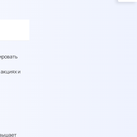
ировать
 акциях и
овышает